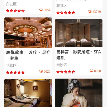
白云区
花都区
3054
13719
鹤祥宫·影院足道·SPA
康悦故事·芳疗·足疗
连锁
·养生
南沙区
花都区
8058
6623