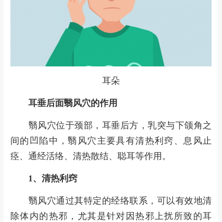
耳朵
耳垂后面翳风穴的作用
翳风穴位于颈部，耳垂后方，乳突与下颌角之
间的凹陷中，翳风穴主要具有清热利窍、息风止
痉、通经活络、清热散结、聪耳等作用。
1、清热利窍
翳风穴通过其特定的经络联系，可以有效地清
除体内的热邪，尤其是针对因热邪上扰所致的耳