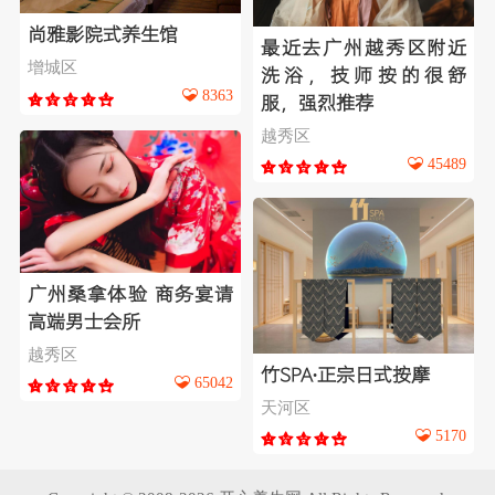
尚雅影院式养生馆
最近去广州越秀区附近
增城区
洗浴，技师按的很舒
8363
服，强烈推荐
越秀区
45489
广州桑拿体验 商务宴请
高端男士会所
越秀区
竹SPA∙正宗日式按摩
65042
天河区
5170